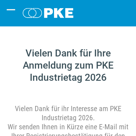
Skip
to
Open
Close
content
mobile
mobile
menu
menu
Vielen Dank für Ihre
Anmeldung zum PKE
Industrietag 2026
Vielen Dank für ihr Interesse am PKE
Industrietag 2026.
Wir senden Ihnen in Kürze eine E-Mail mit
Ihrer Registrierungsbestätigung für den