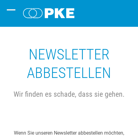
Skip
to
Open
Close
content
mobile
mobile
menu
menu
NEWSLETTER
ABBESTELLEN
Wir finden es schade, dass sie gehen.
Wenn Sie unseren Newsletter abbestellen möchten,